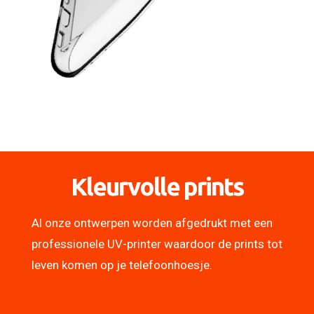
Kleurvolle prints
Al onze ontwerpen worden afgedrukt met een
professionele UV-printer waardoor de prints tot
leven komen op je telefoonhoesje.