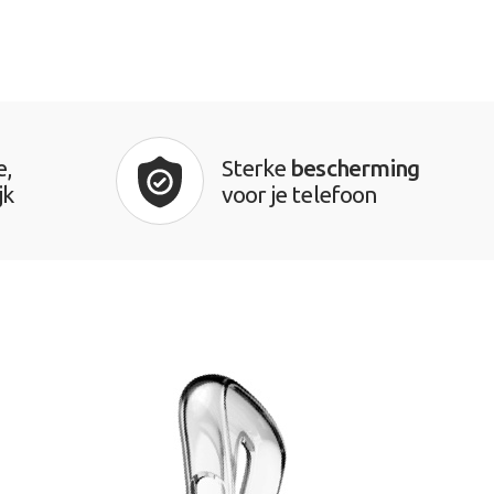
e,
Sterke
bescherming
jk
voor je telefoon