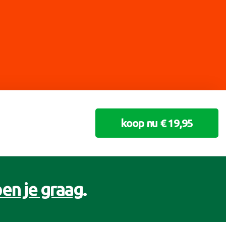
koop nu € 19,95
en je graag
.