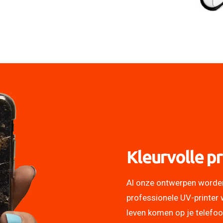
Kleurvolle pr
Al onze ontwerpen worde
professionele UV-printer 
leven komen op je telefo