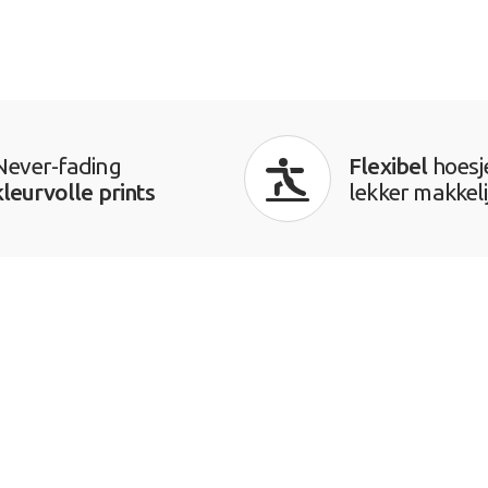
Never-fading
Flexibel
hoesj
kleurvolle prints
lekker makkeli