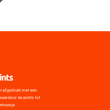
ints
n afgedrukt met een
waardoor de prints tot
onhoesje.