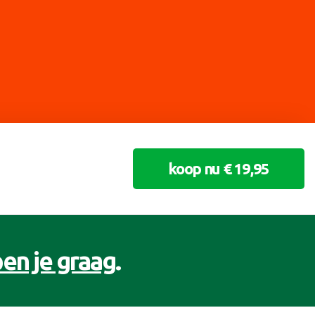
koop nu € 19,95
en je graag
.