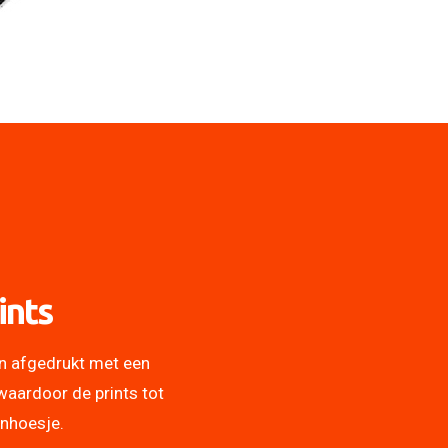
ints
n afgedrukt met een
waardoor de prints tot
onhoesje.