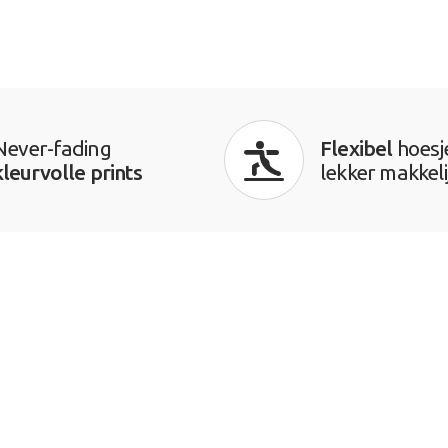
Never-fading
Flexibel
hoesj
kleurvolle prints
lekker makkeli