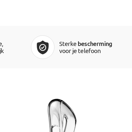
e,
Sterke
bescherming
jk
voor je telefoon