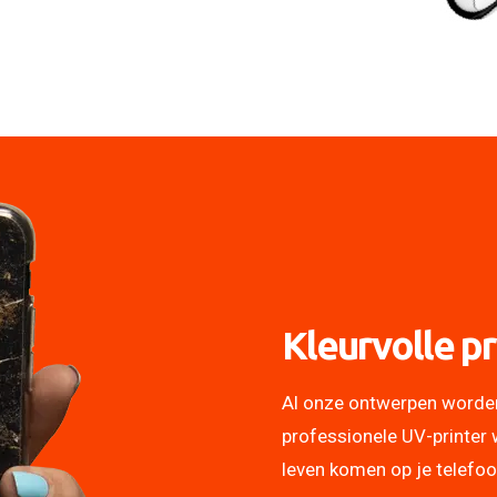
Kleurvolle pr
Al onze ontwerpen worde
professionele UV-printer 
leven komen op je telefo