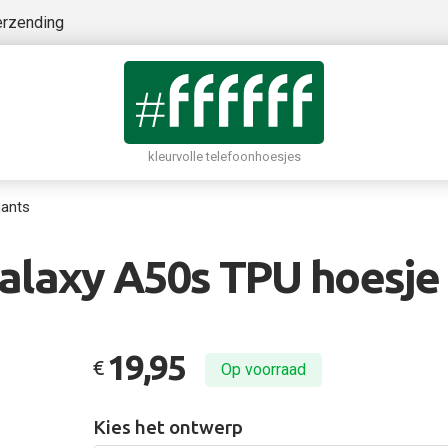
erzending
kleurvolle telefoonhoesjes
hants
laxy A50s TPU hoesje 
19,95
€
Op voorraad
Kies het ontwerp