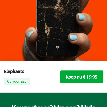
Elephants
koop nu € 19,95
Op voorraad