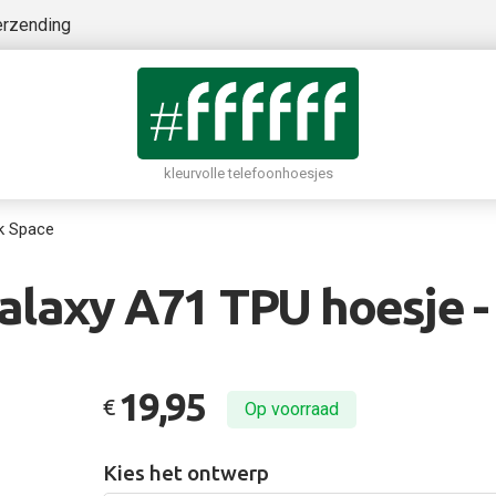
erzending
kleurvolle telefoonhoesjes
k Space
laxy A71 TPU hoesje -
19,95
€
Op voorraad
Kies het ontwerp