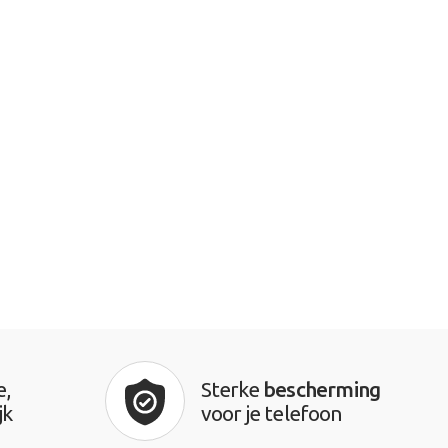
e,
Sterke
bescherming
jk
voor je telefoon