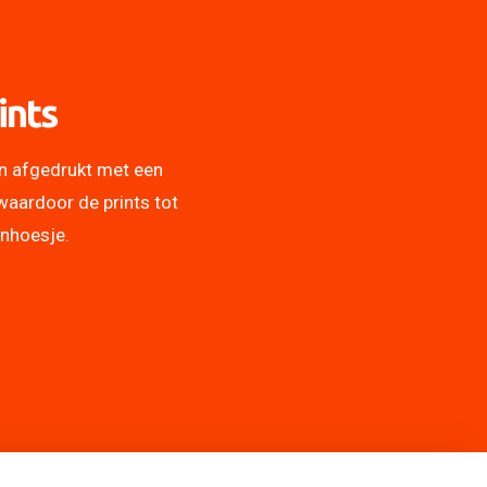
ints
n afgedrukt met een
waardoor de prints tot
onhoesje.