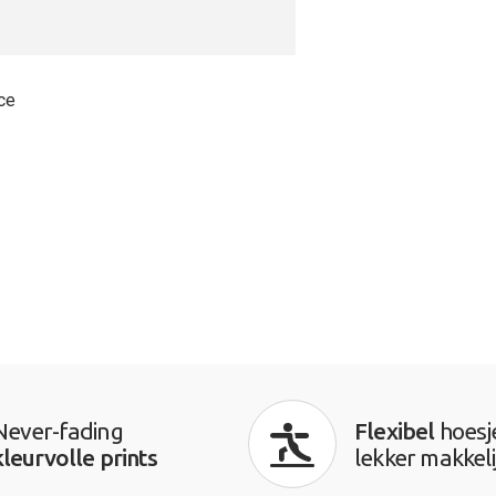
ce
Never-fading
Flexibel
hoesj
kleurvolle prints
lekker makkeli