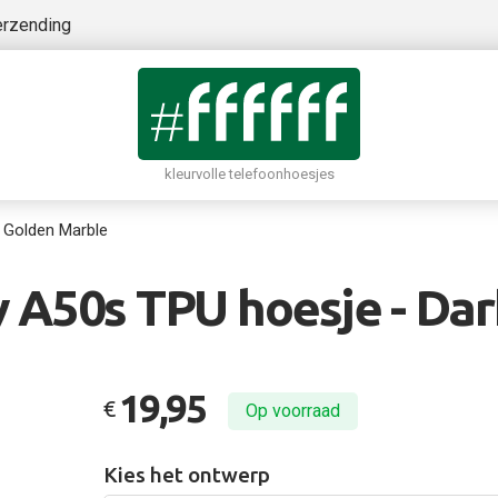
erzending
kleurvolle telefoonhoesjes
 Golden Marble
 A50s TPU hoesje - Dar
19,95
€
Op voorraad
Kies het ontwerp