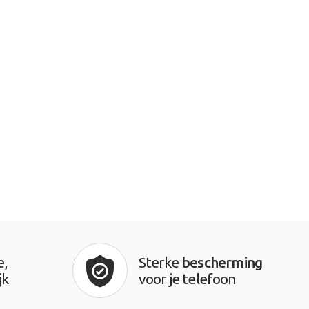
e,
Sterke
bescherming
jk
voor je telefoon