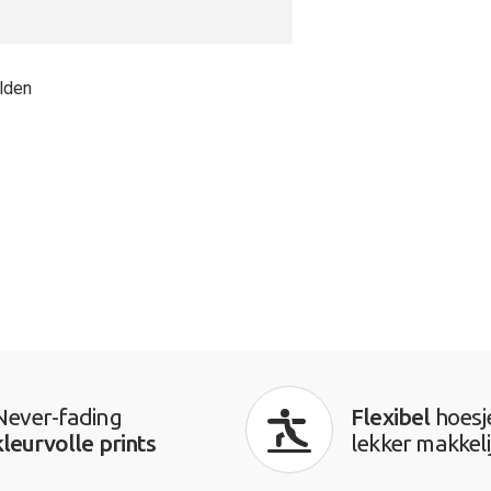
lden
Never-fading
Flexibel
hoesj
kleurvolle prints
lekker makkeli