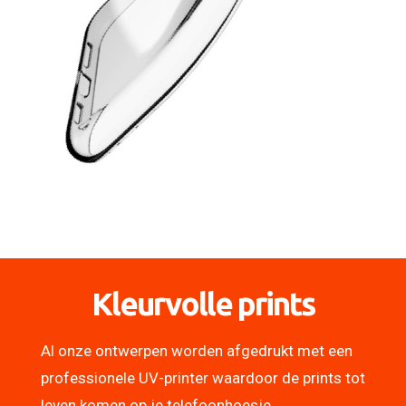
Kleurvolle prints
Al onze ontwerpen worden afgedrukt met een
professionele UV-printer waardoor de prints tot
leven komen op je telefoonhoesje.