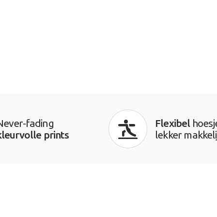
Never-fading
Flexibel
hoesj
kleurvolle prints
lekker makkeli