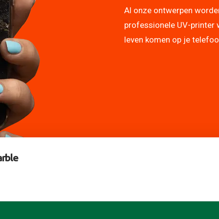
Al onze ontwerpen worde
professionele UV-printer 
leven komen op je telefo
rble