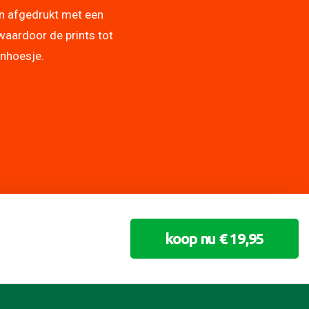
n afgedrukt met een
waardoor de prints tot
onhoesje.
koop nu € 19,95