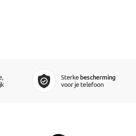
e,
Sterke
bescherming
jk
voor je telefoon