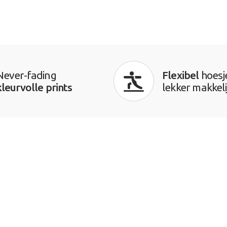
Never-fading
Flexibel
hoesj
kleurvolle prints
lekker makkeli