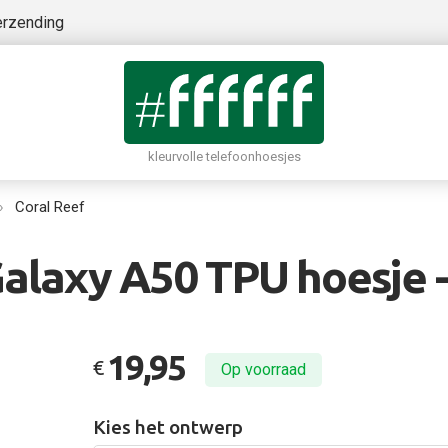
erzending
kleurvolle telefoonhoesjes
Coral Reef
laxy A50 TPU hoesje -
19,95
€
Op voorraad
Kies het ontwerp