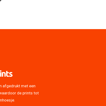
ints
n afgedrukt met een
waardoor de prints tot
onhoesje.