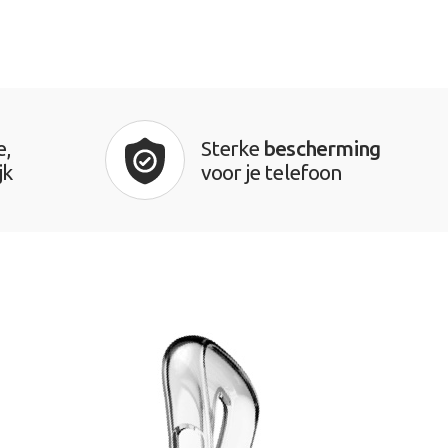
e,
Sterke
bescherming
jk
voor je telefoon