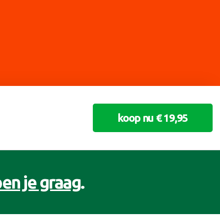
koop nu € 19,95
en je graag
.