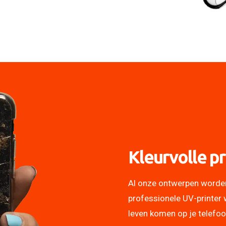
Kleurvolle pr
Al onze ontwerpen worde
professionele UV-printer 
leven komen op je telefo