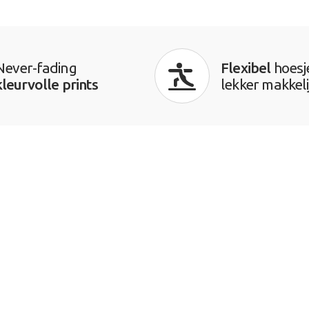
Never-fading
Flexibel
hoesj
kleurvolle prints
lekker makkeli