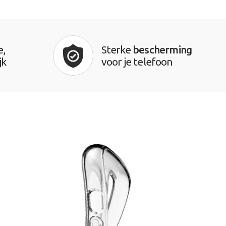
e,
Sterke
bescherming
jk
voor je telefoon