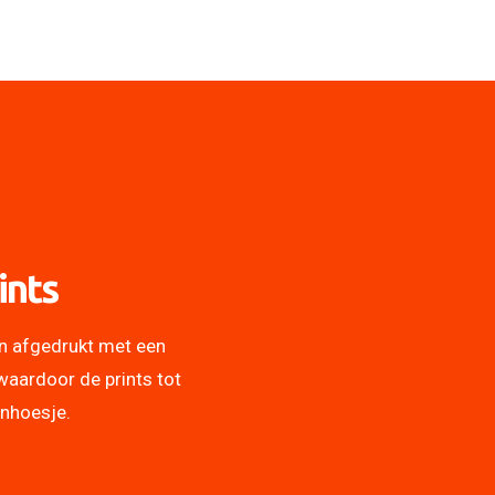
ints
n afgedrukt met een
waardoor de prints tot
onhoesje.