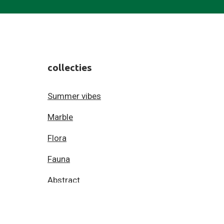
collecties
Summer vibes
Marble
Flora
Fauna
Abstract
Bekijk alle collecties