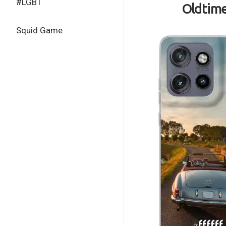
#LGBT
Oldtim
Squid Game