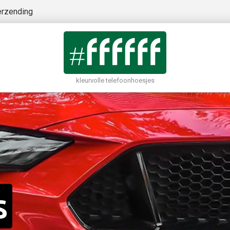
erzending
kleurvolle telefoonhoesjes
s