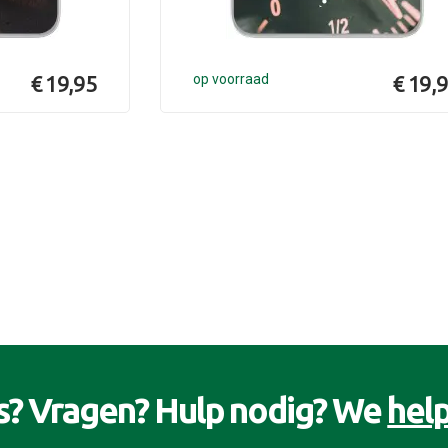
€ 19,95
op voorraad
€ 19,
s? Vragen? Hulp nodig? We
help