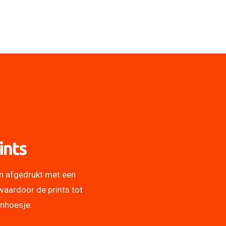
ints
n afgedrukt met een
waardoor de prints tot
onhoesje.