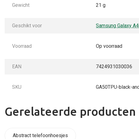
Gewicht
21 g
Geschikt voor
Samsung Galaxy A
Voorraad
Op voorraad
EAN
7424931030036
SKU
GA50TPU-black-an
Gerelateerde producten
Abstract telefoonhoesjes