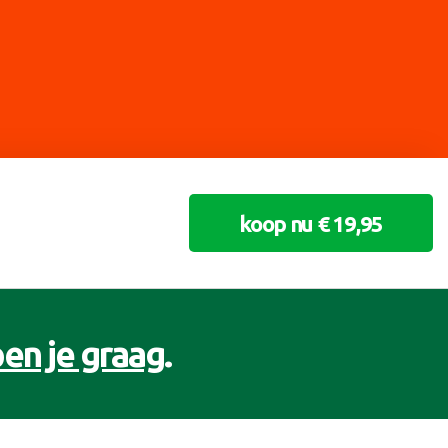
koop nu € 19,95
en je graag
.