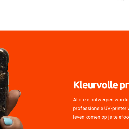
Kleurvolle pr
Al onze ontwerpen worde
professionele UV-printer 
leven komen op je telefo