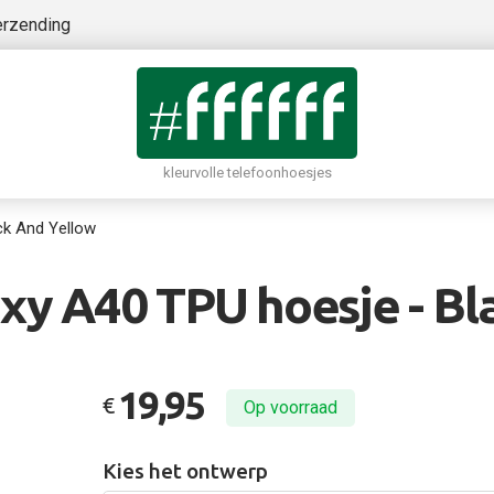
erzending
kleurvolle telefoonhoesjes
ck And Yellow
y A40 TPU hoesje - Bl
19,95
€
Op voorraad
Kies het ontwerp