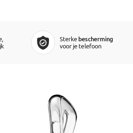
e,
Sterke
bescherming
jk
voor je telefoon