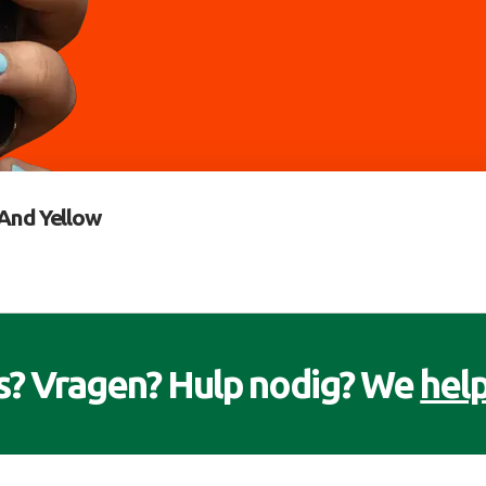
And Yellow
s? Vragen? Hulp nodig? We
help