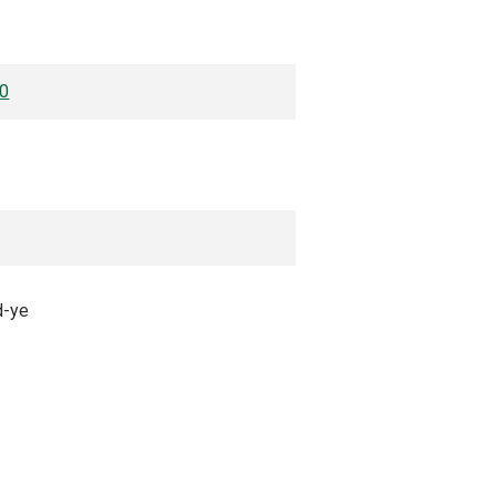
40
d-ye