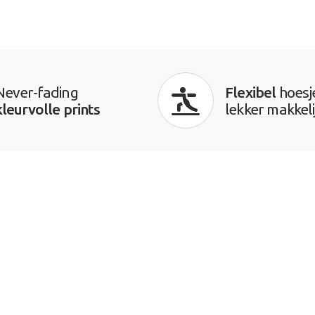
Never-fading
Flexibel
hoesj
kleurvolle prints
lekker makkeli