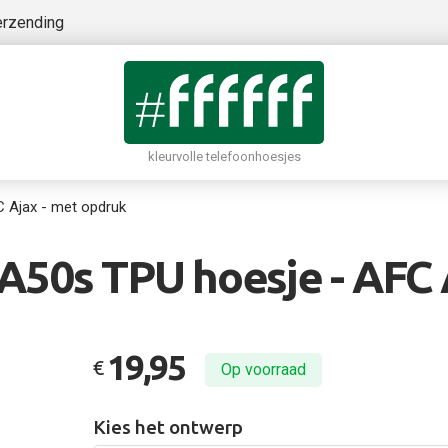
erzending
kleurvolle telefoonhoesjes
 Ajax - met opdruk
50s TPU hoesje - AFC 
19,95
€
Op voorraad
Kies het ontwerp