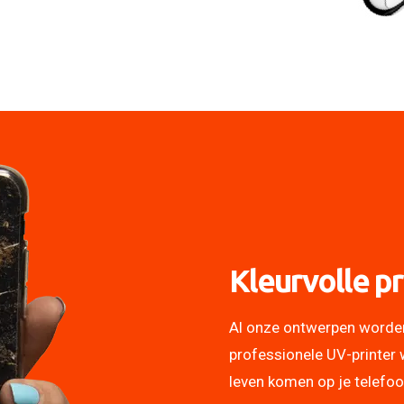
Kleurvolle pr
Al onze ontwerpen worde
professionele UV-printer 
leven komen op je telefo