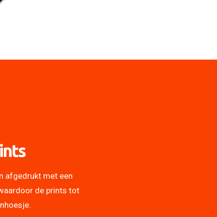
ints
n afgedrukt met een
waardoor de prints tot
onhoesje.