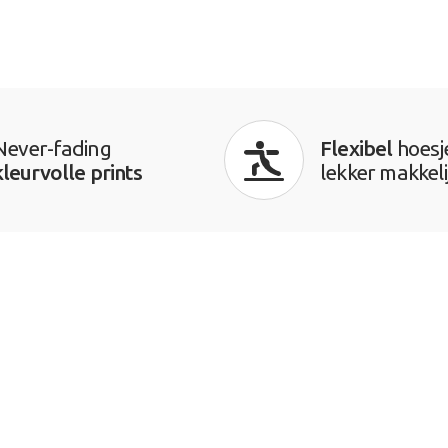
Never-fading
Flexibel
hoesj
kleurvolle prints
lekker makkeli