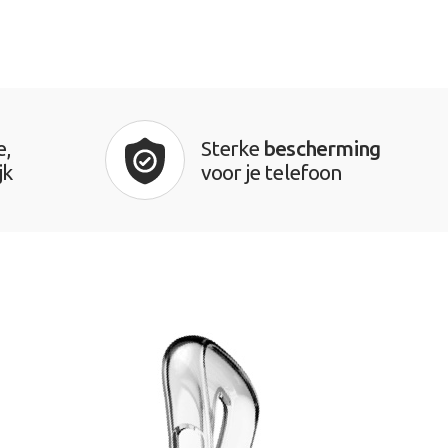
e,
Sterke
bescherming
jk
voor je telefoon