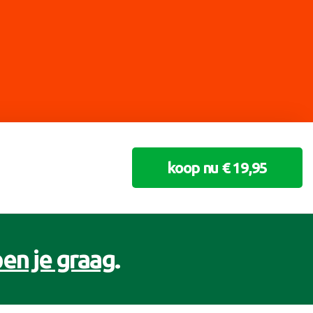
koop nu € 19,95
en je graag
.