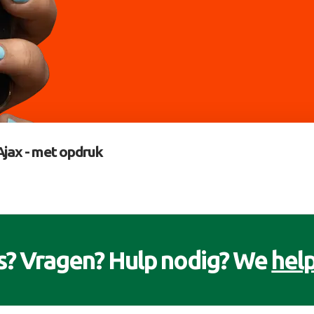
jax - met opdruk
s? Vragen? Hulp nodig? We
help