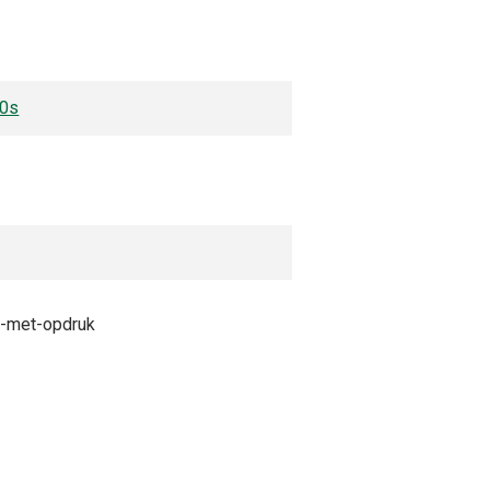
50s
-met-opdruk