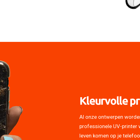
Kleurvolle pr
Al onze ontwerpen worde
professionele UV-printer 
leven komen op je telefo