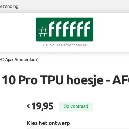
erzending
kleurvolle telefoonhoesjes
FC Ajax Amsterdam1
 10 Pro TPU hoesje - A
19,95
€
Op voorraad
Kies het ontwerp