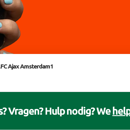
FC Ajax Amsterdam1
s? Vragen? Hulp nodig? We
help