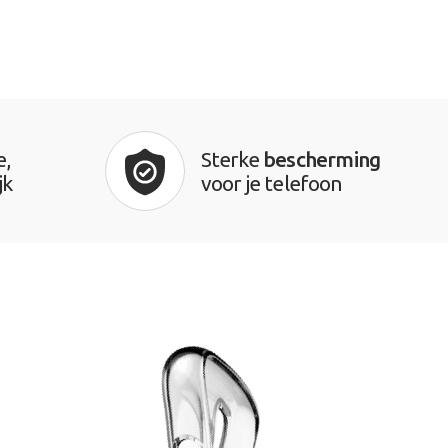
e,
Sterke
bescherming
jk
voor je telefoon