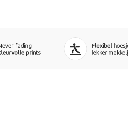
Never-fading
Flexibel
hoesj
kleurvolle prints
lekker makkeli