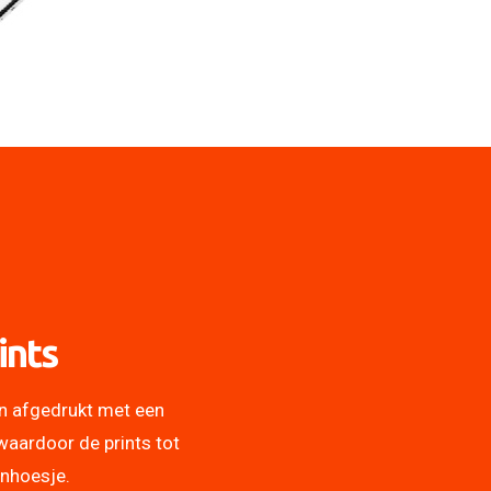
ints
n afgedrukt met een
waardoor de prints tot
onhoesje.