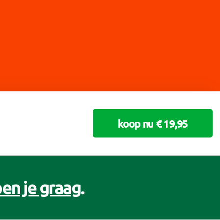
koop nu € 19,95
en je graag
.